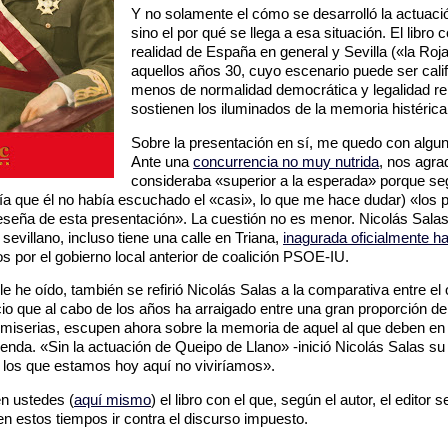
Y no solamente el cómo se desarrolló la actuaci
sino el por qué se llega a esa situación. El libro c
realidad de España en general y Sevilla («la Roja
aquellos años 30, cuyo escenario puede ser cali
menos de normalidad democrática y legalidad r
sostienen los iluminados de la memoria histérica
Sobre la presentación en sí, me quedo con algun
Ante una
concurrencia no muy nutrida
, nos agra
consideraba «superior a la esperada» porque se
 que él no había escuchado el «casi», lo que me hace dudar) «los p
reseña de esta presentación». La cuestión no es menor. Nicolás Sala
sevillano, incluso tiene una calle en Triana,
inagurada oficialmente h
 por el gobierno local anterior de coalición PSOE-IU.
 he oído, también se refirió Nicolás Salas a la comparativa entre el 
cio que al cabo de los años ha arraigado entre una gran proporción de
 miserias, escupen ahora sobre la memoria de aquel al que deben e
ienda. «Sin la actuación de Queipo de Llano» -inició Nicolás Salas su
os que estamos hoy aquí no viviríamos».
 ustedes (
aquí mismo
) el libro con el que, según el autor, el edito
n estos tiempos ir contra el discurso impuesto.