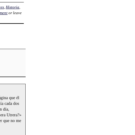
ces
,
Historia
,
mment
or leave
ágina que él
lía cada dos
n día,
 era Utrera?»
ser que no me