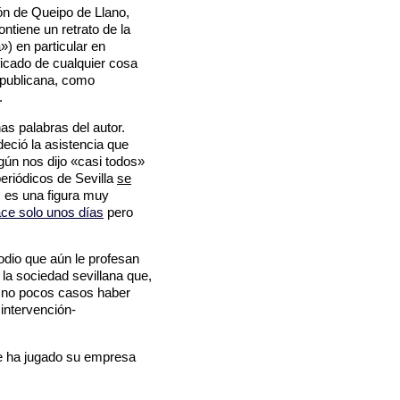
ón de Queipo de Llano,
ontiene un retrato de la
») en particular en
ficado de cualquier cosa
epublicana, como
.
as palabras del autor.
deció la asistencia que
gún nos dijo «casi todos»
eriódicos de Sevilla
se
s es una figura muy
ace solo unos días
pero
odio que aún le profesan
 la sociedad sevillana que,
n no pocos casos haber
 intervención-
r se ha jugado su empresa