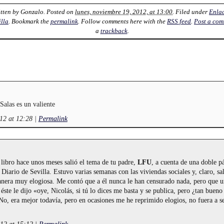
itten by
Gonzalo
. Posted on
lunes, noviembre 19, 2012, at 13:00
. Filed under
Enla
illa
. Bookmark the
permalink
. Follow comments here with the
RSS feed
.
Post a co
a
trackback
.
Salas es un valiente
12 at 12:28
|
Permalink
 libro hace unos meses salió el tema de tu padre,
LFU
, a cuenta de una doble p
iario de Sevilla. Estuvo varias semanas con las viviendas sociales y, claro, sa
anera muy elogiosa. Me contó que a él nunca le han censurado nada, pero que u
 éste le dijo «oye, Nicolás, si tú lo dices me basta y se publica, pero ¿tan bueno
 «No, era mejor todavía, pero en ocasiones me he reprimido elogios, no fuera a 