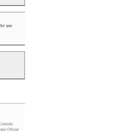
dor que
 Gonzalo
egio Oficial