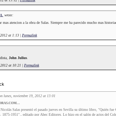
012 at 15:12
|
Permalink
wrote:
EL
r mas atencion a la obra de Salas. Siempre me ha parecido mucho mas historia
 2012 at 1:13
|
Permalink
dista,
John Julius
.
 2012 at 10:21
|
Permalink
ck
on lunes, noviembre 19, 2012 at 13:01
CORAS.COM…
Nicolás Salas presentó el pasado jueves en Sevilla su último libro, “Quién fue
. 1875-1951“., editado por Abec Editores. Lo hizo en el salón de actos del Col