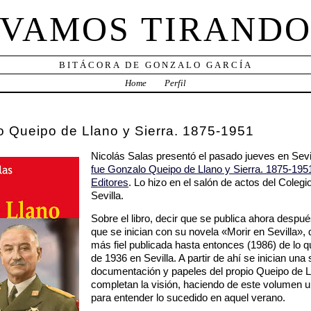
VAMOS TIRAND
BITÁCORA DE GONZALO GARCÍA
Home
Perfil
o Queipo de Llano y Sierra. 1875-1951
Nicolás Salas presentó el pasado jueves en Sevill
fue Gonzalo Queipo de Llano y Sierra. 1875-195
Editores
. Lo hizo en el salón de actos del Colegi
Sevilla.
Sobre el libro, decir que se publica ahora despué
que se inician con su novela «Morir en Sevilla», 
más fiel publicada hasta entonces (1986) de lo qu
de 1936 en Sevilla. A partir de ahí se inician una
documentación y papeles del propio Queipo de L
completan la visión, haciendo de este volumen u
para entender lo sucedido en aquel verano.